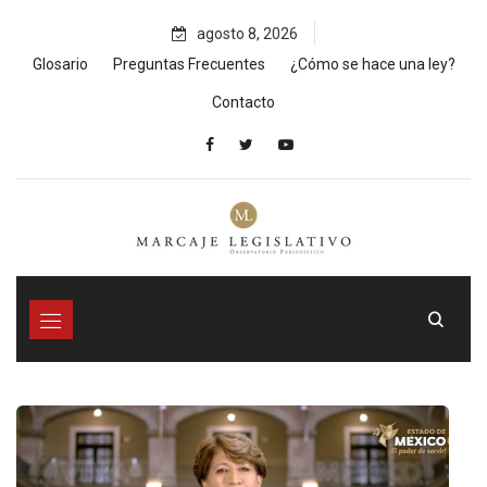
Skip
agosto 8, 2026
to
content
Glosario
Preguntas Frecuentes
¿Cómo se hace una ley?
Contacto