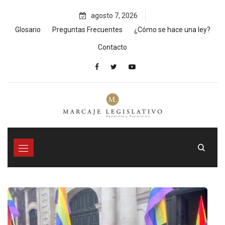
Skip
agosto 7, 2026
to
content
Glosario
Preguntas Frecuentes
¿Cómo se hace una ley?
Contacto