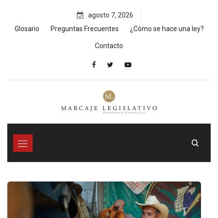
Skip
agosto 7, 2026
to
content
Glosario
Preguntas Frecuentes
¿Cómo se hace una ley?
Contacto