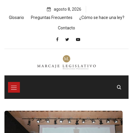
Skip
agosto 8, 2026
to
content
Glosario
Preguntas Frecuentes
¿Cómo se hace una ley?
Contacto