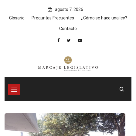
Skip
agosto 7, 2026
to
content
Glosario
Preguntas Frecuentes
¿Cómo se hace una ley?
Contacto