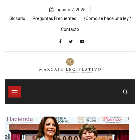
Skip
agosto 7, 2026
to
content
Glosario
Preguntas Frecuentes
¿Cómo se hace una ley?
Contacto