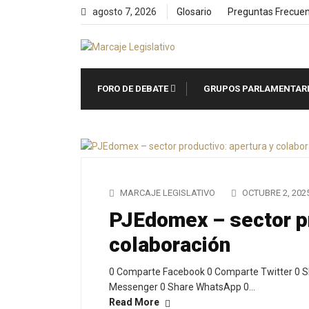
Skip
agosto 7, 2026
Glosario
Preguntas Frecue
to
content
FORO DE DEBATE
GRUPOS PARLAMENTAR
MARCAJE LEGISLATIVO
OCTUBRE 2, 202
PJEdomex – sector pr
colaboración
0 Comparte Facebook 0 Comparte Twitter 0 S
Messenger 0 Share WhatsApp 0…
Read More