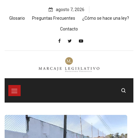
Skip
agosto 7, 2026
to
content
Glosario
Preguntas Frecuentes
¿Cómo se hace una ley?
Contacto