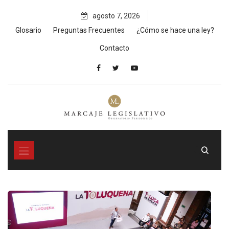
Skip
agosto 7, 2026
to
content
Glosario
Preguntas Frecuentes
¿Cómo se hace una ley?
Contacto