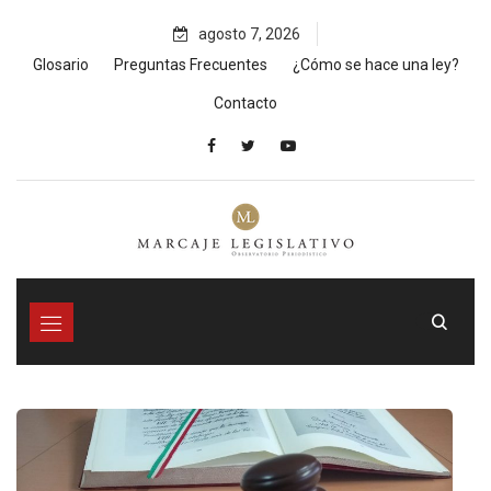
Skip
agosto 7, 2026
to
content
Glosario
Preguntas Frecuentes
¿Cómo se hace una ley?
Contacto