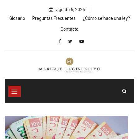
Skip
agosto 6, 2026
to
content
Glosario
Preguntas Frecuentes
¿Cómo se hace una ley?
Contacto