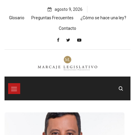
Skip
agosto 9, 2026
to
content
Glosario
Preguntas Frecuentes
¿Cómo se hace una ley?
Contacto