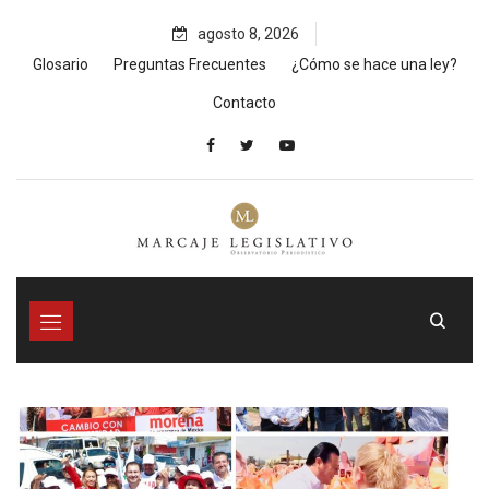
Skip
agosto 8, 2026
to
content
Glosario
Preguntas Frecuentes
¿Cómo se hace una ley?
Contacto