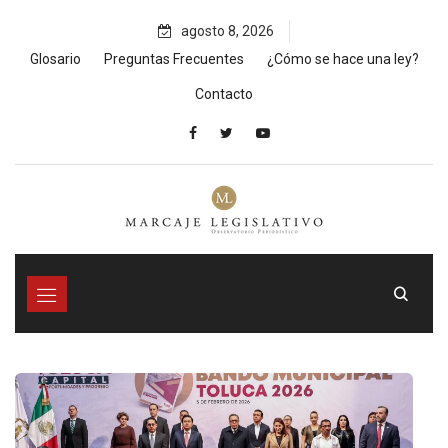
Skip
agosto 8, 2026
to
content
Glosario
Preguntas Frecuentes
¿Cómo se hace una ley?
Contacto