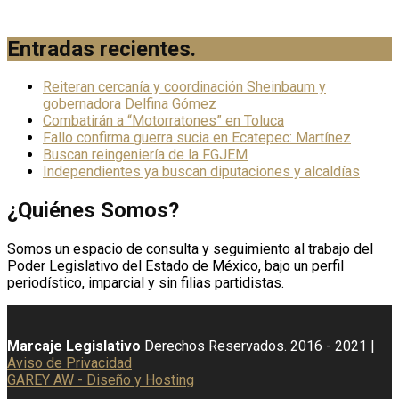
Entradas recientes
.
Reiteran cercanía y coordinación Sheinbaum y
gobernadora Delfina Gómez
Combatirán a “Motorratones” en Toluca
Fallo confirma guerra sucia en Ecatepec: Martínez
Buscan reingeniería de la FGJEM
Independientes ya buscan diputaciones y alcaldías
¿Quiénes Somos?
Somos un espacio de consulta y seguimiento al trabajo del
Poder Legislativo del Estado de México, bajo un perfil
periodístico, imparcial y sin filias partidistas.
Marcaje Legislativo
Derechos Reservados. 2016 - 2021 |
Aviso de Privacidad
GAREY AW - Diseño y Hosting