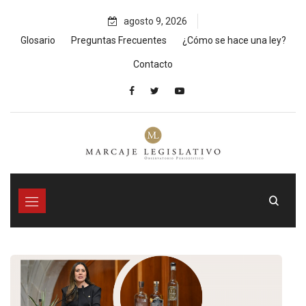
Skip
agosto 9, 2026
to
content
Glosario
Preguntas Frecuentes
¿Cómo se hace una ley?
Contacto