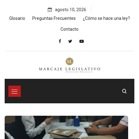
Skip
agosto 10, 2026
to
content
Glosario
Preguntas Frecuentes
¿Cómo se hace una ley?
Contacto