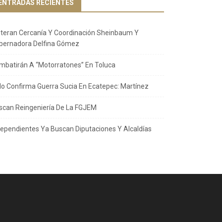
ENTRADAS RECIENTES
iteran Cercanía Y Coordinación Sheinbaum Y
bernadora Delfina Gómez
mbatirán A “Motorratones” En Toluca
llo Confirma Guerra Sucia En Ecatepec: Martínez
scan Reingeniería De La FGJEM
dependientes Ya Buscan Diputaciones Y Alcaldías