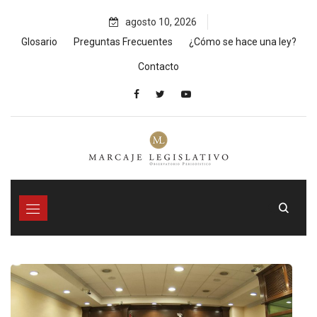
Skip
agosto 10, 2026
to
content
Glosario
Preguntas Frecuentes
¿Cómo se hace una ley?
Contacto