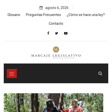
Skip
agosto 6, 2026
to
content
Glosario
Preguntas Frecuentes
¿Cómo se hace una ley?
Contacto