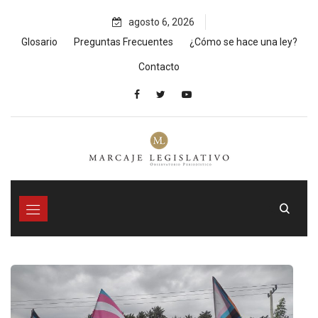
Skip
agosto 6, 2026
to
content
Glosario
Preguntas Frecuentes
¿Cómo se hace una ley?
Contacto