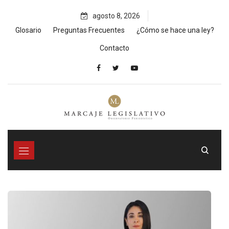
Skip
agosto 8, 2026
to
content
Glosario
Preguntas Frecuentes
¿Cómo se hace una ley?
Contacto